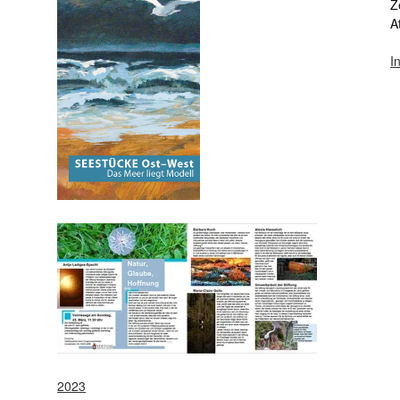
Z
A
I
2023