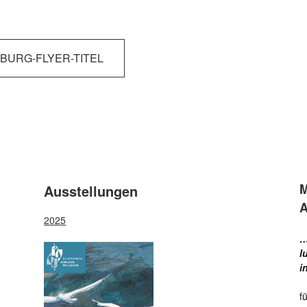
BURG-FLYER-TITEL
M
Ausstellungen
A
2025
…
l
i
f