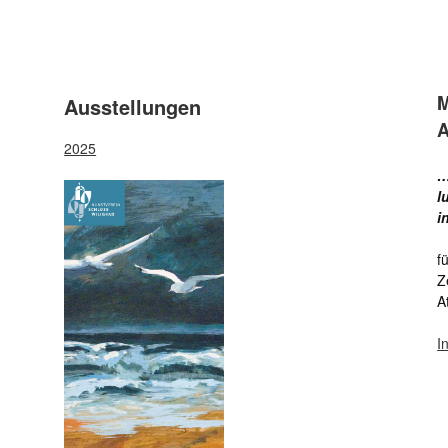
M
Ausstellungen
A
2025
…
l
i
f
Z
A
I